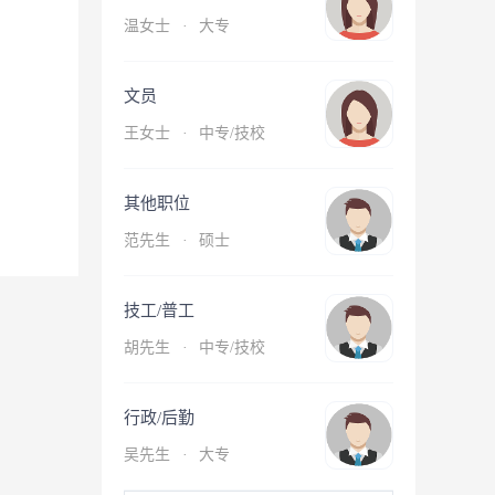
温女士
·
大专
文员
王女士
·
中专/技校
其他职位
范先生
·
硕士
技工/普工
胡先生
·
中专/技校
行政/后勤
吴先生
·
大专