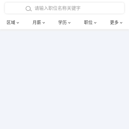
4000-5000元
本科
行政后勤
建筑装潢
确定
区域
月薪
学历
职位
更多
5000-8000元
硕士
销售岗位
教师
8000-12000元
博士
文员
护士
12000-20000元
财务会计
传单派发
其他
超市零售
促销导购
网络IT
保健按摩
快递员
前台接待
收银员
技术员/工程师
水电/机修
部门经理