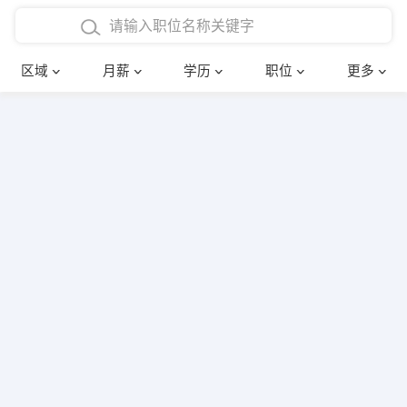
4000-5000元
本科
行政后勤
建筑装潢
确定
区域
月薪
学历
职位
更多
5000-8000元
硕士
销售岗位
教师
8000-12000元
博士
文员
护士
12000-20000元
财务会计
传单派发
其他
超市零售
促销导购
网络IT
保健按摩
快递员
前台接待
收银员
技术员/工程师
水电/机修
部门经理